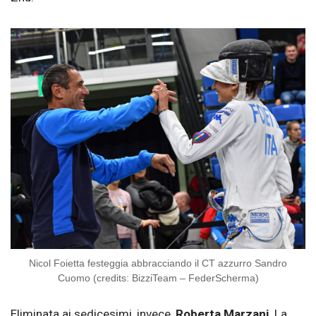
Nicol Foietta festeggia abbracciando il CT azzurro Sandro
Cuomo (credits: BizziTeam – FederScherma)
Eliminata ai sedicesimi, invece,
Roberta Marzani
. La