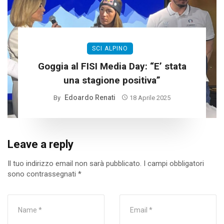
SCI ALPINO
Goggia al FISI Media Day: “E’ stata
una stagione positiva”
Edoardo Renati
By
18 Aprile 2025
Leave a reply
Il tuo indirizzo email non sarà pubblicato.
I campi obbligatori
sono contrassegnati
*