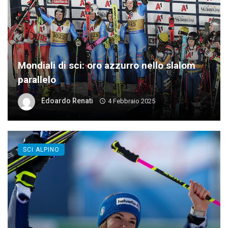
Mondiali di sci: oro azzurro nello slalom
parallelo
Edoardo Renati
4 Febbraio 2025
SCI ALPINO