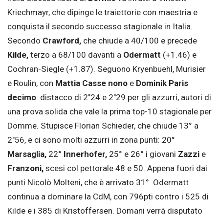
Kriechmayr, che dipinge le traiettorie con maestria e
conquista il secondo successo stagionale in Italia.
Secondo
Crawford,
che chiude a 40/100 e precede
Kilde,
terzo a 68/100 davanti a
Odermatt
(+1.46) e
Cochran-Siegle (+1.87). Seguono Kryenbuehl, Murisier
e Roulin, con
Mattia Casse nono
e
Dominik Paris
decimo
: distacco di 2″24 e 2″29 per gli azzurri, autori di
una prova solida che vale la prima top-10 stagionale per
Domme. Stupisce Florian Schieder, che chiude 13° a
2″56, e ci sono molti azzurri in zona punti: 20°
Marsaglia,
22°
Innerhofer,
25° e 26° i giovani
Zazzi
e
Franzoni,
scesi col pettorale 48 e 50. Appena fuori dai
punti Nicolò Molteni, che è arrivato 31°. Odermatt
continua a dominare la CdM, con 796pti contro i 525 di
Kilde e i 385 di Kristoffersen. Domani verrà disputato