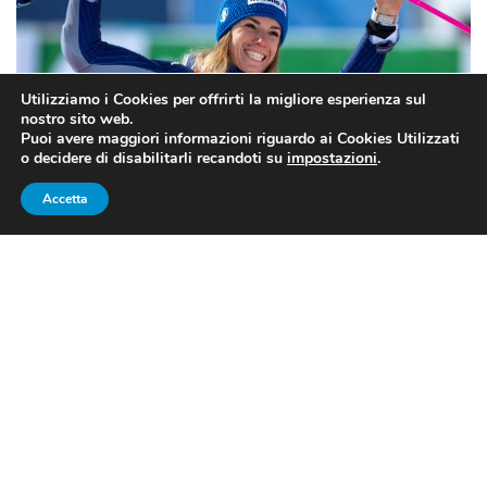
Utilizziamo i Cookies per offrirti la migliore esperienza sul
nostro sito web.
Puoi avere maggiori informazioni riguardo ai Cookies Utilizzati
o decidere di disabilitarli recandoti su
impostazioni
.
Accetta
SCI ALPINO, COPPA DEL
MONDO: BASSINO SUL PODIO A
SEMMERING
Dopo le feste natalizie, l’Italia festeggia un altro podio
nello slalom gigante femminile:
Marta Bassino
è infatti
terza
nella prima delle due gare della disciplina che
verranno disputate a
Semmering.
La vittoria va a
Mikaela Shiffrin
, che sale a quota 78 in CdM