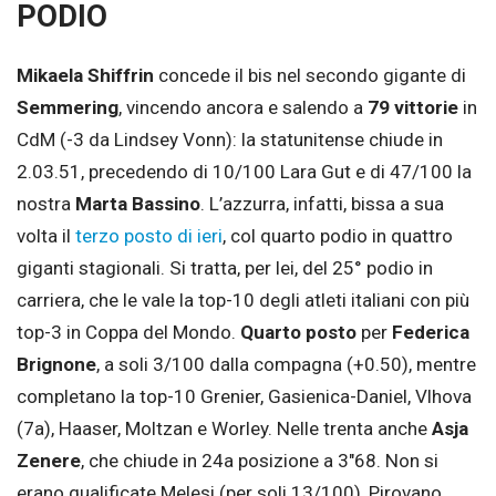
PODIO
Mikaela Shiffrin
concede il bis nel secondo gigante di
Semmering
, vincendo ancora e salendo a
79 vittorie
in
CdM (-3 da Lindsey Vonn): la statunitense chiude in
2.03.51, precedendo di 10/100 Lara Gut e di 47/100 la
nostra
Marta Bassino
. L’azzurra, infatti, bissa a sua
volta il
terzo posto di ieri
, col quarto podio in quattro
giganti stagionali. Si tratta, per lei, del 25° podio in
carriera, che le vale la top-10 degli atleti italiani con più
top-3 in Coppa del Mondo.
Quarto posto
per
Federica
Brignone
, a soli 3/100 dalla compagna (+0.50), mentre
completano la top-10 Grenier, Gasienica-Daniel, Vlhova
(7a), Haaser, Moltzan e Worley. Nelle trenta anche
Asja
Zenere
, che chiude in 24a posizione a 3″68. Non si
erano qualificate Melesi (per soli 13/100), Pirovano,