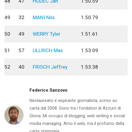
48
47
HUDEC Jan
1:50.59
49
32
MANI Nils
1:50.79
50
49
WERRY Tyler
1:51.61
51
57
ULLRICH Max
1:53.09
52
40
FRISCH Jeffrey
1:53.38
Federico Sanzovo
Neolaureato e aspirante giornalista, scrivo su
carta dal 2008. Sono tra i fondatori di Azzurri di
Gloria. Mi occupo di blogging, web writing e social
media managing. Amo il web, ma il profumo della
carta stampata...