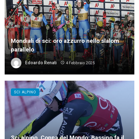
Mondiali di sci: oro azzurro nello slalom
parallelo
Edoardo Renati
4 Febbraio 2025
SCI ALPINO
Sci alpino, Coppa del Mondo: Bassino fa il