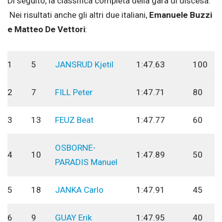
Di seguito, la classifica completa della gara di discesa.
Nei risultati anche gli altri due italiani,
Emanuele Buzzi
e Matteo De Vettori
:
1
5
JANSRUD Kjetil
1:47.63
100
2
7
FILL Peter
1:47.71
80
3
13
FEUZ Beat
1:47.77
60
OSBORNE-
4
10
1:47.89
50
PARADIS Manuel
5
18
JANKA Carlo
1:47.91
45
6
9
GUAY Erik
1:47.95
40