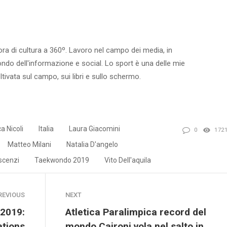
ora di cultura a 360º. Lavoro nel campo dei media, in
ondo dell'informazione e social. Lo sport è una delle mie
ltivata sul campo, sui libri e sullo schermo.
ca Nicoli
Italia
Laura Giacomini
0
172
Matteo Milani
Natalia D'angelo
scenzi
Taekwondo 2019
Vito Dell'aquila
REVIOUS
NEXT
 2019:
Atletica Paralimpica record del
Nations
mondo Caironi vola nel salto in