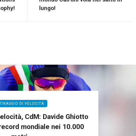
rophy!
lungo!
TINAGGIO DI VELOCITÀ
Velocità, CdM: Davide Ghiotto
 record mondiale nei 10.000