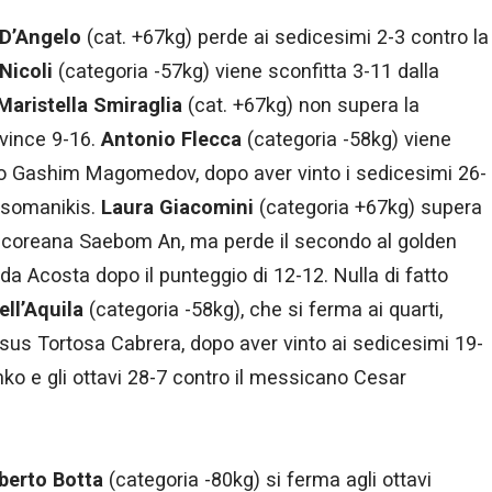
 D’Angelo
(cat. +67kg) perde ai sedicesimi 2-3 contro la
Nicoli
(categoria -57kg) viene sconfitta 3-11 dalla
Maristella Smiraglia
(cat. +67kg) non supera la
vince 9-16.
Antonio Flecca
(categoria -58kg) viene
beko Gashim Magomedov, dopo aver vinto i sedicesimi 26-
psomanikis.
Laura Giacomini
(categoria +67kg) supera
la coreana Saebom An, ma perde il secondo al golden
da Acosta dopo il punteggio di 12-12. Nulla di fatto
ell’Aquila
(categoria -58kg), che si ferma ai quarti,
sus Tortosa Cabrera, dopo aver vinto ai sedicesimi 19-
ko e gli ottavi 28-7 contro il messicano Cesar
berto Botta
(categoria -80kg) si ferma agli ottavi