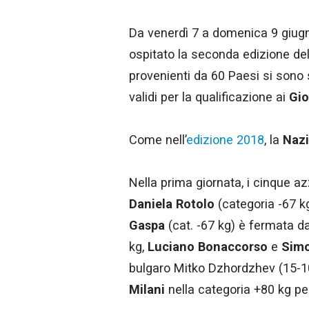
Da venerdì 7 a domenica 9 giu
ospitato la seconda edizione de
provenienti da 60 Paesi si sono sc
validi per la qualificazione ai
Gio
Come nell’
edizione 2018
, la
Nazi
Nella prima giornata, i cinque az
Daniela Rotolo
(categoria -67 kg
Gaspa
(cat. -67 kg) è fermata d
kg,
Luciano Bonaccorso
e
Simo
bulgaro Mitko Dzhordzhev (15-1
Milani
nella categoria +80 kg pe