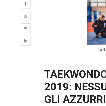
La Na
TAEKWONDO
2019: NESS
GLI AZZURRI