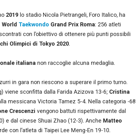
gno
2019
lo stadio Nicola Pietrangeli, Foro Italico, ha
l
World
Taekwondo
Grand Prix Roma
: 256 atleti
ontrati con l’obiettivo di ottenere più punti possibili
chi Olimpici di Tokyo 2020
.
onale italiana
non raccoglie alcuna medaglia.
zurri in gara non riescono a superare il primo turno.
) viene sconfitta dalla Farida Azizova 13-6;
Cristina
alla messicana Victoria Tamez 5-4. Nella categoria -68
ne Crescenzi
vengono battuti rispettivamente dal
0) e dal cinese Shuai Zhao (12-3). Anche
Matteo
rde con l’atleta di Taipei Lee Meng-En 19-10.