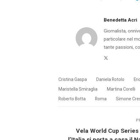
Benedetta Acri
Giornalista, onniv
particolare nel m
tante passioni, co
Twitter
Cristina Gaspa
Daniela Rotolo
Eri
Maristella Smiraglia
Martina Corelli
Roberto Botta
Roma
Simone Cre
P
Vela World Cup Series
l’Italia si porta a casa il 