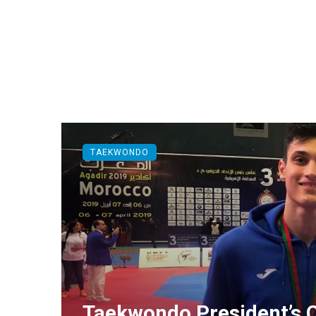
TAEKWONDO
Taekwondo President’s C