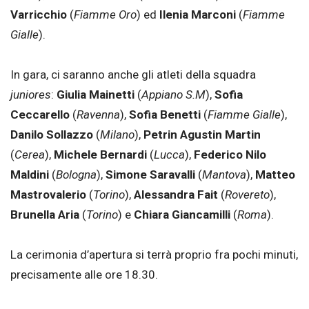
Varricchio
(
Fiamme Oro
) ed
Ilenia Marconi
(
Fiamme
Gialle
).
In gara, ci saranno anche gli atleti della squadra
juniores
:
Giulia Mainetti
(
Appiano S.M
),
Sofia
Ceccarello
(
Ravenna
),
Sofia Benetti
(
Fiamme Gialle
),
Danilo Sollazzo
(
Milano
),
Petrin Agustin Martin
(
Cerea
),
Michele Bernardi
(
Lucca
),
Federico Nilo
Maldini
(
Bologna
),
Simone Saravalli
(
Mantova
),
Matteo
Mastrovalerio
(
Torino
),
Alessandra Fait
(
Rovereto
),
Brunella Aria
(
Torino
) e
Chiara Giancamilli
(
Roma
).
La cerimonia d’apertura si terrà proprio fra pochi minuti,
precisamente alle ore 18.30.