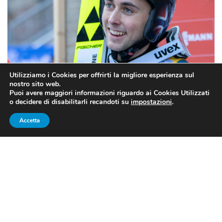
Utilizziamo i Cookies per offrirti la migliore esperienza sul
nostro sito web.
Puoi avere maggiori informazioni riguardo ai Cookies Utilizzati
o decidere di disabilitarli recandoti su
impostazioni
.
Non ce n’è per nessuno: seconda Coppa del Mondo di
Combinata Nordica per Riiber (foto FB FIS Nordic Combined)
Accetta
COMBINATA NORDICA: RIIBER
INARRESTABILE, VINTA LA
SECONDA COPPA DEL MONDO
CONSECUTIVA