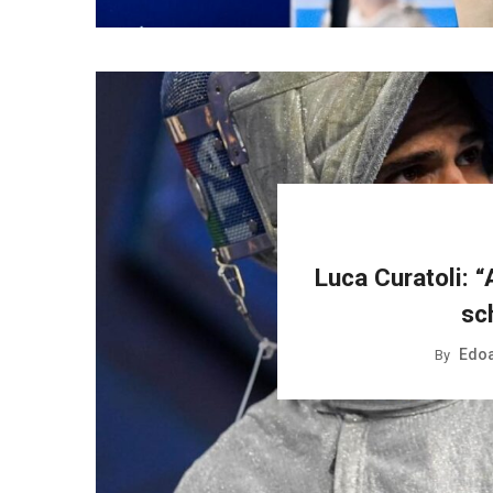
Luca Curatoli: “
sc
Edoa
By