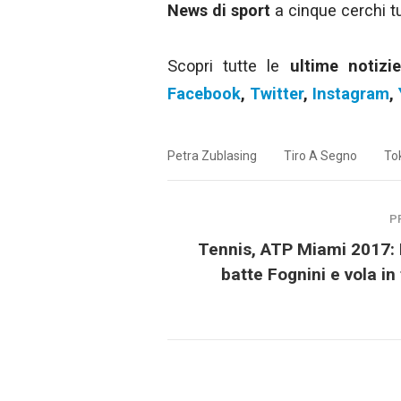
News di sport
a cinque cerchi tut
Scopri tutte le
ultime notizi
Facebook
,
Twitter
,
Instagram
,
Petra Zublasing
Tiro A Segno
To
P
Tennis, ATP Miami 2017:
batte Fognini e vola in 