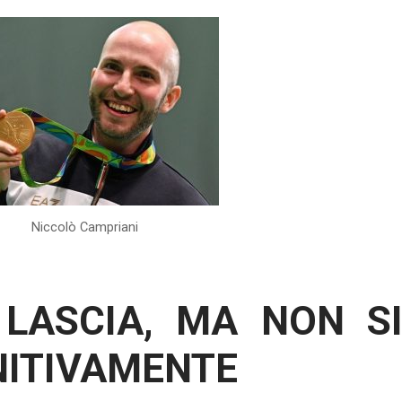
Niccolò Campriani
 LASCIA, MA NON S
INITIVAMENTE