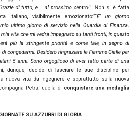
 Grazie di tutto, e…. al prossimo centro!
”. Non si è fatt
eta italiano, visibilmente emozionato:”“
E’ un giorn
 mio ultimo giorno di servizio nella Guardia di Finanza
mia vita che mi vedrà impegnato su tanti fronti, in quest
rà più la stringente priorità e come tale, in segno d
 di congedarmi. Desidero ringraziare le Fiamme Gialle pe
ultimi 5 anni. Sono orgoglioso di aver fatto parte di un
ni, dunque, decide di lasciare le sue discipline pe
ua nuova vita da ingegnere e soprattutto, sulla nuov
 compagna Petra: quella di
conquistare una medagli
GIORNATE SU AZZURRI DI GLORIA