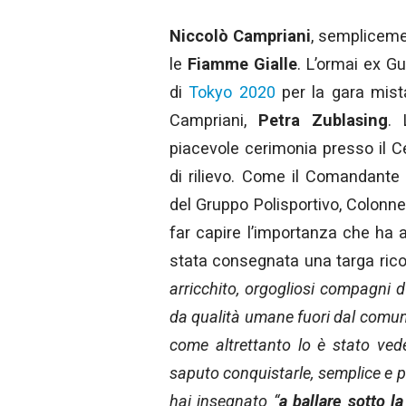
Niccolò Campriani
, semplicemen
le
Fiamme Gialle
. L’ormai ex Gu
di
Tokyo 2020
per la gara mist
Campriani,
Petra Zublasing
. 
piacevole cerimonia presso il C
di rilievo. Come il Comandante
del Gruppo Polisportivo, Colonne
far capire l’importanza che ha 
stata consegnata una targa rico
arricchito, orgogliosi compagni
da qualità umane fuori dal comune.
come altrettanto lo è stato ved
saputo conquistarle, semplice e 
hai insegnato “
a ballare sotto l