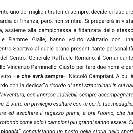
te uno dei migliori tiratori di sempre, decide di lasciar
ardia di Finanza, però, non si ritira. Si preparerà in vist
a, assieme alla campionessa e fidanzata dello stess
Le Fiamme Gialle, hanno voluto salutarlo con un
entro Sportivo al quale erano presenti tante personalit
 del Centro, Generale Raffaele Romano, il Comandant
llo Vincenzo Parrinnello. Giusto per fare due nomi e pe
avuto –
e che avrà sempre
– Niccolò Campriani. A cui 
rdo con la dedica:”
A ricordo di anni straordinari in cui ha
 d’avventura, con imprese indelebili sempre accompagnat
 È stato un privilegio esultare con te per le tue medaglie
ere ed ascoltare il ragazzo prima, e ora l’uomo, che h
profondo come solo i campioni più grandi sanno essere. C
a pioggia
”, conquistando un posto nella storia dello spor