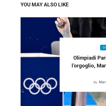
YOU MAY ALSO LIKE
O
Olimpiadi Pari
l’orgoglio, Ma
Marc
By