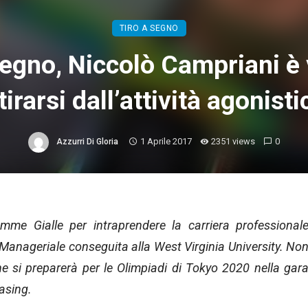
TIRO A SEGNO
segno, Niccolò Campriani è 
itirarsi dall’attività agonisti
1 Aprile 2017
2351 views
0
Azzurri Di Gloria
mme Gialle per intraprendere la carriera professional
a Manageriale conseguita alla West Virginia University. No
he si preparerà per le Olimpiadi di Tokyo 2020 nella gar
asing.