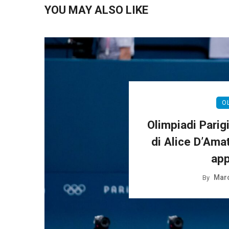
YOU MAY ALSO LIKE
O
Olimpiadi Parigi
di Alice D’Ama
app
Marc
By