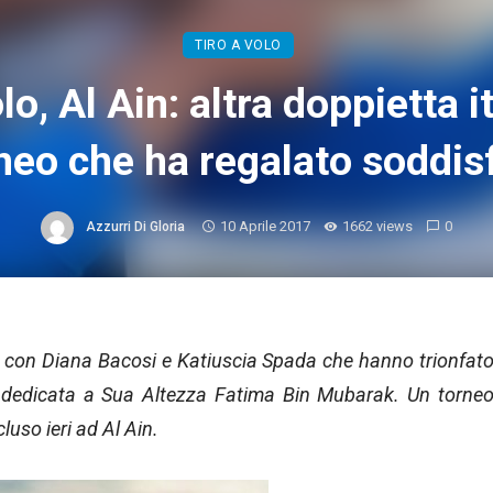
TIRO A VOLO
lo, Al Ain: altra doppietta i
neo che ha regalato soddis
10 Aprile 2017
1662 views
0
Azzurri Di Gloria
n, con Diana Bacosi e Katiuscia Spada che hanno trionfat
a dedicata a Sua Altezza Fatima Bin Mubarak. Un torne
luso ieri ad Al Ain.