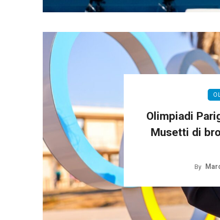
O
Olimpiadi Parig
Musetti di br
Marc
By