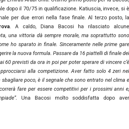
le dopo il 70/75 in qualificazione. Katiuscia, invece, si 
ale per due errori nella fase finale. Al terzo posto, l
rova
. A caldo, Diana Bacosi ha rilasciato alcun
ta, una vittoria dà sempre morale, ma soprattutto son
come ho sparato in finale. Sinceramente nelle prime gar
gerire la nuova formula. Passare da 16 piattelli di finale de
 60 previsti da ora in poi per poter sperare di vincere c’
procciarsi alla competizione. Aver fatto solo 4 zeri ne
bagliare poco, è il segnale che sono entrato nel clima 
correrà fare per essere competitivi per i prossimi anni e
mpiade”.
Una Bacosi molto soddisfatta dopo ave