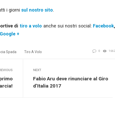
ti i giorni
sul nostro sito
.
portive di
tiro a volo
anche sui nostri social:
Facebook
Google +
0
166
scia Spada
Tiro A Volo
REVIOUS
NEXT
 primo
Fabio Aru deve rinunciare al Giro
arcia!
d’Italia 2017