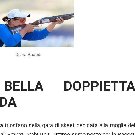
Diana Bacosi
BELLA DOPPIETT
ADA
da
trionfano nella gara di skeet dedicata alla moglie de
li Emirati Arabi Uniti. Ottimo primo posto per la Bacosi