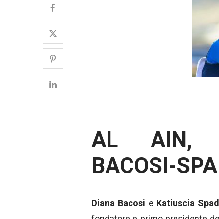
AL AIN, 
BACOSI-SP
Diana Bacosi
e
Katiuscia Spa
fondatore e primo presidente deg