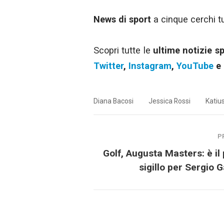
News di sport
a cinque cerchi tut
Scopri tutte le
ultime notizie s
Twitter
,
Instagram
,
YouTube
e
Diana Bacosi
Jessica Rossi
Katiu
P
Golf, Augusta Masters: è il
sigillo per Sergio G