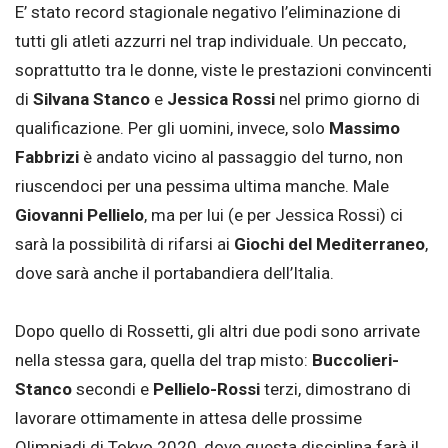
E’ stato record stagionale negativo l’eliminazione di
tutti gli atleti azzurri nel trap individuale. Un peccato,
soprattutto tra le donne, viste le prestazioni convincenti
di
Silvana Stanco
e
Jessica Rossi
nel primo giorno di
qualificazione. Per gli uomini, invece, solo
Massimo
Fabbrizi
è andato vicino al passaggio del turno, non
riuscendoci per una pessima ultima manche. Male
Giovanni Pellielo
, ma per lui (e per Jessica Rossi) ci
sarà la possibilità di rifarsi ai
Giochi del Mediterraneo
,
dove sarà anche il portabandiera dell’Italia.
Dopo quello di Rossetti, gli altri due podi sono arrivate
nella stessa gara, quella del trap misto:
Buccolieri-
Stanco
secondi e
Pellielo-Rossi
terzi, dimostrano di
lavorare ottimamente in attesa delle prossime
Olimpiadi di Tokyo 2020, dove questa disciplina farà il