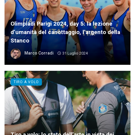
Olimpiadi Parigi 2024, day 5: la lezione
d’umanità del canottaggio, l’argento della
Stanco
Marco Corradi
31 Luglio 2024
TIRO A VOLO
Tiro a volo: lo stato dell’arte in vista dei