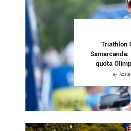
Triathlon
Samarcanda: I
quota Olimp
Azzurr
By