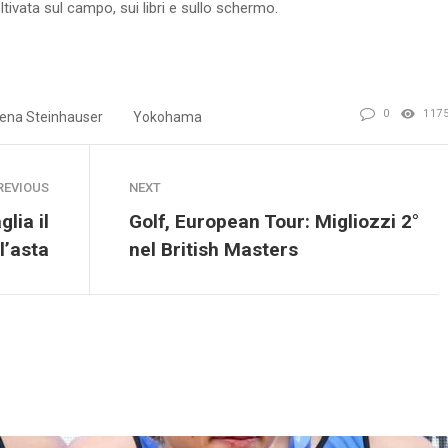
ltivata sul campo, sui libri e sullo schermo.
0
117
ena Steinhauser
Yokohama
REVIOUS
NEXT
lia il
Golf, European Tour: Migliozzi 2°
l’asta
nel British Masters