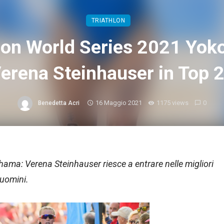
TRIATHLON
lon World Series 2021 Yo
erena Steinhauser in Top 
16 Maggio 2021
1175 views
0
Benedetta Acri
ama: Verena Steinhauser riesce a entrare nelle migliori
 uomini.