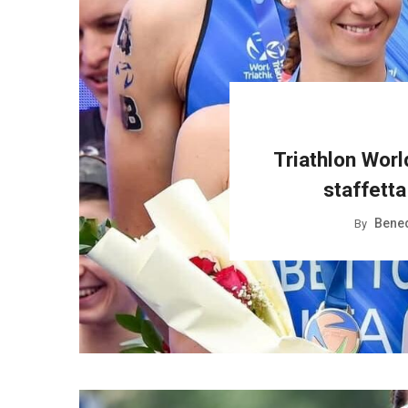
Triathlon Worl
staffetta
Bened
By