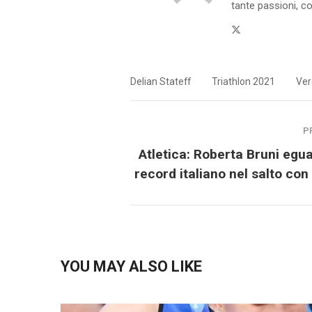
tante passioni, co
Twitter
Delian Stateff
Triathlon 2021
Ver
P
Atletica: Roberta Bruni eguag
record italiano nel salto con 
YOU MAY ALSO LIKE