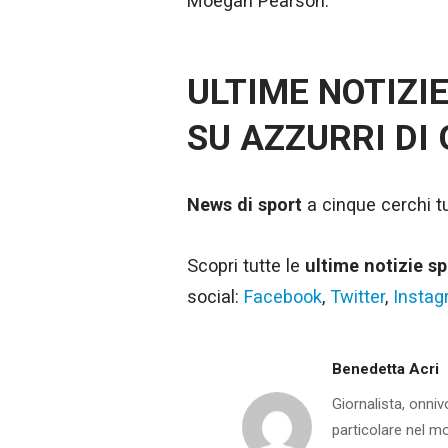
Moegan Pearson.
ULTIME NOTIZI
SU AZZURRI DI
News di sport
a cinque cerchi tut
Scopri tutte le
ultime notizie sp
social:
Facebook
,
Twitter
,
Insta
Benedetta Acri
Giornalista, onniv
particolare nel m