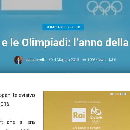
OLIMPIADI RIO 2016
 e le Olimpiadi: l’anno della
4 Maggio 2016
1406 views
0
Luca Lovelli
logan televisivo
2016.
rt che si era