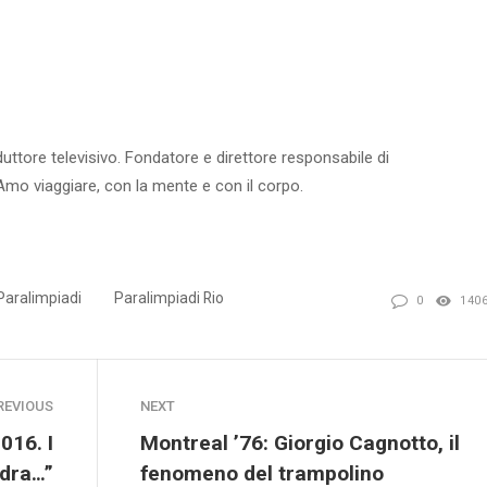
uttore televisivo. Fondatore e direttore responsabile di
 Amo viaggiare, con la mente e con il corpo.
Paralimpiadi
Paralimpiadi Rio
0
140
REVIOUS
NEXT
016. I
Montreal ’76: Giorgio Cagnotto, il
ndra…”
fenomeno del trampolino