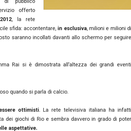
 di pubblico
rvizio offerto
2012
, la rete
cile sfida: accontentare,
in esclusiva
, milioni e milioni d
osto saranno incollati davanti allo schermo per seguir
 Rai si è dimostrata all’altezza dei grandi event
toso quando si parla di calcio.
ssere ottimisti
. La rete televisiva italiana ha infatt
ista dei giochi di Rio e sembra davvero in grado di pote
elle aspettative.