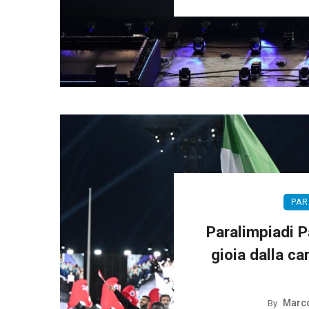
PAR
Paralimpiadi P
gioia dalla ca
Marco
By