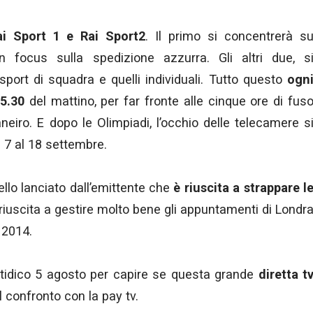
Rai Sport 1 e Rai Sport2
. Il primo si concentrerà s
un focus sulla spedizione azzurra. Gli altri due, s
sport di squadra e quelli individuali. Tutto questo
ogn
 5.30
del mattino, per far fronte alle cinque ore di fus
neiro. E dopo le Olimpiadi, l’occhio delle telecamere s
l 7 al 18 settembre.
lo lanciato dall’emittente che
è riuscita a strappare l
 riuscita a gestire molto bene gli appuntamenti di Londr
 2014.
atidico 5 agosto per capire se questa grande
diretta t
l confronto con la pay tv.