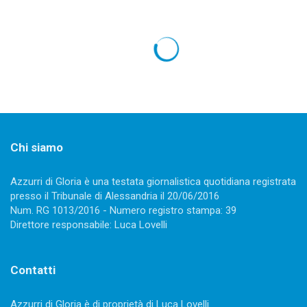
OLIMPIADI RIO 2016
Olimpiadi di Rio, day X: argento con
sorpresa per Rachele Bruni, Tacchini è
in finale
15 Agosto 2016
1141 views
0
Giulia Cannarella