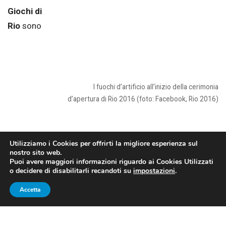
Giochi di
Rio
sono
I fuochi d’artificio all’inizio della cerimonia
d’apertura di Rio 2016 (foto: Facebook, Rio 2016)
ufficialmente iniziati nella notte tra il 5 ed il 6 agosto
Utilizziamo i Cookies per offrirti la migliore esperienza sul
(più precisamente, all’1 italiana) con una
cerimonia
nostro sito web.
Puoi avere maggiori informazioni riguardo ai Cookies Utilizzati
d’apertura
pirotecnica ed emozionante: o meglio, le
o decidere di disabilitarli recandoti su
impostazioni
.
Olimpiadi erano già iniziate nella serata del 3 agosto,
Accetta
con le prime gare del
calcio
ed alcuni risultati
sorprendenti (il traballante 0-0 del Brasile contro il
Sudafrica, la vittoria per 2-0 del Portogallo) e tante