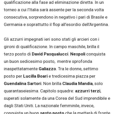
qualificazione alla fase ad eliminazione diretta. In un
torneo a cui l’Italia sarà assente per la seconda volta
consecutiva, sorprendono in negativo i pari di Brasile e
Germania e soprattutto il flop all’esordio dell’Argentina.
Gli azzurri impegnati ieri sono stati gli arcieri con i
gironi di qualificazione. In campo maschile, brilla il
terzo posto di
David Pasqualucci
.
Nespoli
conquista
un buon sedicesimo posto, mentre sprofonda
inaspettatamente
Galiazzo
. Tra le donne, settimo
posto per
Lucilla Boari
e tredicesima piazza per
Guendalina Sartori
. Non brilla
Claudia Mandia
, solo
quarantaseiesima. Capitolo squadre:
azzurri terzi
,
superati solamente da una Corea del Sud imprendibile e
dagli Stati Uniti. La nazionale femminile, invece,
conquista un buon
sesto posto
che la metterà di fronte