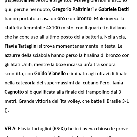
(rispettivamente oro e argento). Ma le gioie non finiscono
qui, perché nel nuoto,
Gregorio Paltrinieri
e
Gabriele Detti
hanno portato a casa un
oro
e un
bronzo
. Male invece la
staffetta femminile 4X100 misto, con il quartetto italiano
che ha concluso all’ultimo posto della batteria. Nella vela,
Flavia Tartaglini
si trova momentaneamente in testa. Le
azzurre della sciabola hanno perso la finalina di bronzo con
gli Stati Uniti, mentre la boxe incassa un’altra sonora
sconfitta, con
Guido Vianello
eliminato agli ottavi di finale
nella categoria dei supermassimi dal cubano Pero.
Tania
Cagnotto
si è qualificata alla finale del trampolino dai 3
metri. Grande vittoria dell’Italvolley, che batte il Brasile 3-1
().
VELA
: Flavia Tartaglini (RS:X),che ieri aveva chiuso le prove