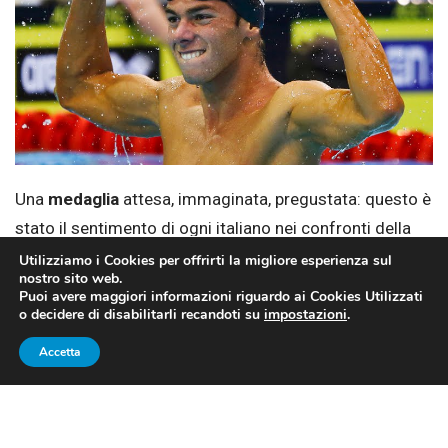
Una
medaglia
attesa, immaginata, pregustata: questo è
stato il sentimento di ogni italiano nei confronti della
gara dei 1500 stile libero di
Gregorio Paltrinieri
,
Utilizziamo i Cookies per offrirti la migliore esperienza sul
nostro sito web.
senz’altro il miglior atleta nella specialità, con tanto di
Puoi avere maggiori informazioni riguardo ai Cookies Utilizzati
record europeo (14.34.08), record mondiale in vasca
o decidere di disabilitarli recandoti su
impostazioni
.
corta e titolo
mondiale
ottenuto a Kazan nel 2015. E
Accetta
Gregorio, a scapito dei suoi 22 anni, non ha deluso le
attese di un intero Paese, centrando uno
strepitoso
oro olimpico.