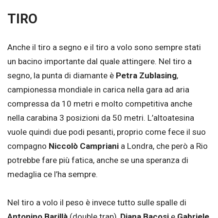
TIRO
Anche il tiro a segno e il tiro a volo sono sempre stati
un bacino importante dal quale attingere. Nel tiro a
segno, la punta di diamante è
Petra Zublasing
,
campionessa mondiale in carica nella gara ad aria
compressa da 10 metri e molto competitiva anche
nella carabina 3 posizioni da 50 metri. L’altoatesina
vuole quindi due podi pesanti, proprio come fece il suo
compagno
Niccolò Campriani
a Londra, che però a Rio
potrebbe fare più fatica, anche se una speranza di
medaglia ce l’ha sempre.
Nel tiro a volo il peso è invece tutto sulle spalle di
Antonino Barillà
(double trap),
Diana Bacosi
e
Gabriele