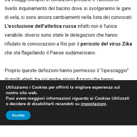
livello inquinamento del bacino dove si svolgeranno le gare
di vela, ci sono ancora cambiamenti nella lista dei convocati.
L’esclusione dell’atletica russa
infatti non è l’unica
variabile: diversi sono state le delegazioni che hanno
rifiutato le convocazioni a Rio per il
pericolo del virus Zika
che sta flagellando il Paese sudamericano.
Proprio queste defezioni hanno permesso il “ripescaggio”
di molti atleti, tra cui anche alcuni Azzurri che hanno
Utilizziamo i Cookies per offrirti la migliore esperienza sul
scavalcato in ranking gli assenti. Non saranno perciò 297
gli
nostro sito web.
italiani in gara
, ma 308: ecco chi ha dovuto fare di fretta e
Puoi avere maggiori informazioni riguardo ai Cookies Utilizzati
o decidere di disabilitarli recandoti su
impostazioni
.
furia le valigie.
Accetta