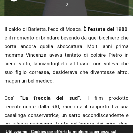
0
Il caldo di Barletta, l’eco di Mosca.
È l’estate del 1980
:
è il momento di brindare bevendo da quel bicchiere che
porta ancora quella sbeccatura. Molti anni prima
mamma Vincenza aveva tentato di colpire Pietro in
pieno volto, lanciandoglielo addosso: non voleva che
suo figlio corresse, desiderava che diventasse altro,
magari un bel medico.
Così
“La freccia del sud”
, il film prodotto
recentemente dalla RAI, racconta il rapporto tra una
casalinga conservatrice, un sarto accondiscendente e
un talento purissimo, frutto dell’amore dei primi due.
Utilizziamo i Cookies per offrirti la migliore esperienza sul
Tutto inizia per le vie di Barletta, assolate e poco