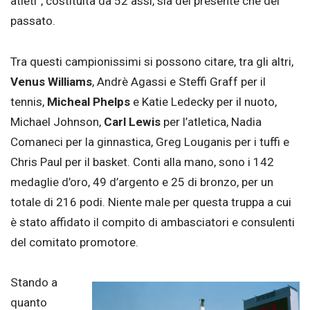
atleti”, costituita da 52 assi, sia del presente che del
passato.
Tra questi campionissimi si possono citare, tra gli altri,
Venus Williams
, Andrè Agassi e Steffi Graff per il
tennis,
Micheal Phelps
e Katie Ledecky per il nuoto,
Michael Johnson,
Carl Lewis
per l’atletica, Nadia
Comaneci per la ginnastica, Greg Louganis per i tuffi e
Chris Paul per il basket. Conti alla mano, sono i 142
medaglie d’oro, 49 d’argento e 25 di bronzo, per un
totale di 216 podi. Niente male per questa truppa a cui
è stato affidato il compito di ambasciatori e consulenti
del comitato promotore.
Stando a
quanto