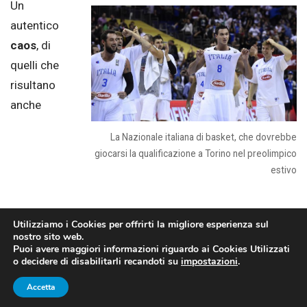
Un
autentico
caos
, di
quelli che
risultano
anche
La Nazionale italiana di basket, che dovrebbe
giocarsi la qualificazione a Torino nel preolimpico
estivo
abbastanza complessi da capire e che, nel 99,9% dei
Utilizziamo i Cookies per offrirti la migliore esperienza sul
nostro sito web.
casi, si risolvono in un’inutile
bolla di sapone
: possiamo
Puoi avere maggiori informazioni riguardo ai Cookies Utilizzati
o decidere di disabilitarli recandoti su
impostazioni
.
riassumere così quello che sta succedendo nel mondo
del
basket
, per una situazione in continuo divenire, e
Accetta
che coinvolge direttamente anche la
Nazionale italiana