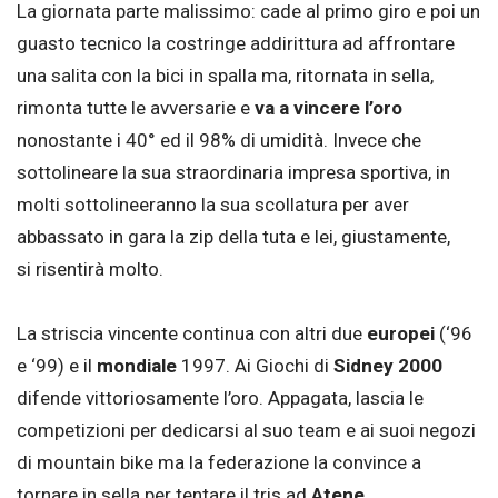
La giornata parte malissimo: cade al primo giro e poi un
guasto tecnico la costringe addirittura ad affrontare
una salita con la bici in spalla ma, ritornata in sella,
rimonta tutte le avversarie e
va a vincere l’oro
nonostante i 40° ed il 98% di umidità. Invece che
sottolineare la sua straordinaria impresa sportiva, in
molti sottolineeranno la sua scollatura per aver
abbassato in gara la zip della tuta e lei, giustamente,
si risentirà molto.
La striscia vincente continua con altri due
europei
(‘96
e ‘99) e il
mondiale
1997. Ai Giochi di
Sidney 2000
difende vittoriosamente l’oro. Appagata, lascia le
competizioni per dedicarsi al suo team e ai suoi negozi
di mountain bike ma la federazione la convince a
tornare in sella per tentare il tris ad
Atene
.