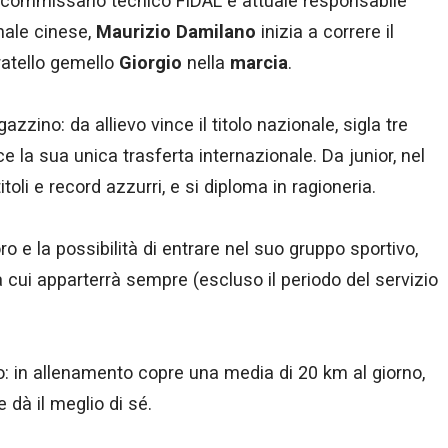
x commissario tecnico FIDAL e attuale responsabile
nale cinese,
Maurizio Damilano
inizia a correre il
ratello gemello
Giorgio
nella
marcia
.
zzino: da allievo vince il titolo nazionale, sigla tre
nce la sua unica trasferta internazionale. Da junior, nel
toli e record azzurri, e si diploma in ragioneria.
ro e la possibilità di entrare nel suo gruppo sportivo,
 cui apparterrà sempre (escluso il periodo del servizio
o: in allenamento copre una media di 20 km al giorno,
 dà il meglio di sé.