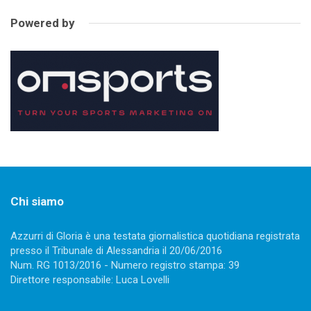
Powered by
Chi siamo
Azzurri di Gloria è una testata giornalistica quotidiana registrata
presso il Tribunale di Alessandria il 20/06/2016
Num. RG 1013/2016 - Numero registro stampa: 39
Direttore responsabile: Luca Lovelli