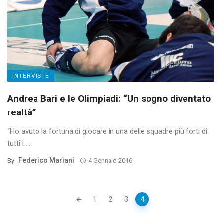
INTERVISTE
Andrea Bari e le Olimpiadi: “Un sogno diventato
realtà”
“Ho avuto la fortuna di giocare in una delle squadre più forti di
tutti i ...
Federico Mariani
By
4 Gennaio 2016
Posts
1
2
3
4
navigation