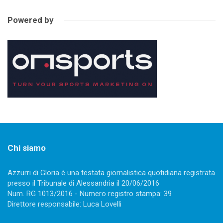
Powered by
Chi siamo
Azzurri di Gloria è una testata giornalistica quotidiana registrata
presso il Tribunale di Alessandria il 20/06/2016
Num. RG 1013/2016 - Numero registro stampa: 39
Direttore responsabile: Luca Lovelli