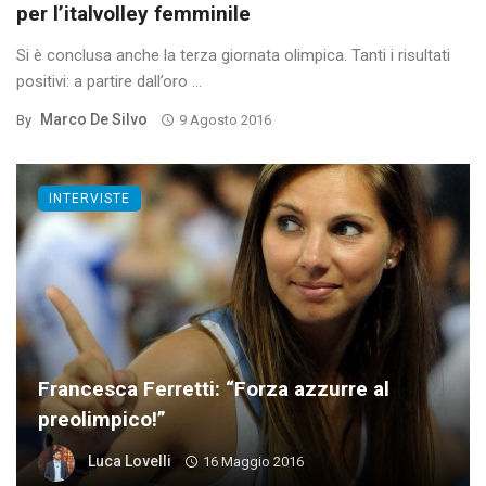
per l’italvolley femminile
Si è conclusa anche la terza giornata olimpica. Tanti i risultati
positivi: a partire dall’oro ...
Marco De Silvo
By
9 Agosto 2016
INTERVISTE
Francesca Ferretti: “Forza azzurre al
preolimpico!”
Luca Lovelli
16 Maggio 2016