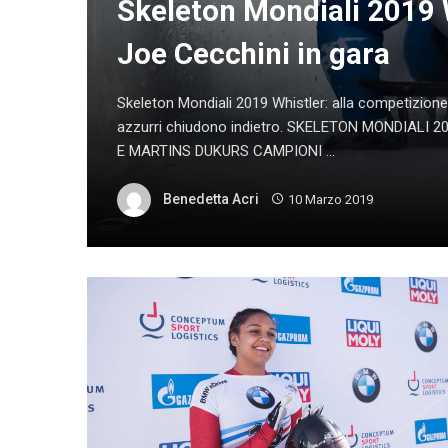
Skeleton Mondiali 2019 
Joe Cecchini in gara
Skeleton Mondiali 2019 Whistler: alla competizione
azzurri chiudono indietro. SKELETON MONDIALI
E MARTINS DUKURS CAMPIONI ...
Benedetta Acri
10 Marzo 2019