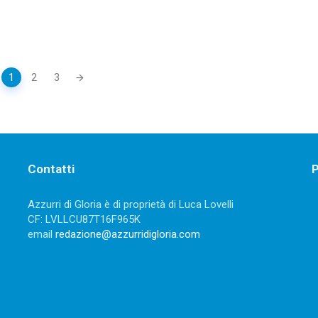
1
2
3
Contatti
P
Azzurri di Gloria è di proprietà di Luca Lovelli
CF: LVLLCU87T16F965K
email
redazione@azzurridigloria.com