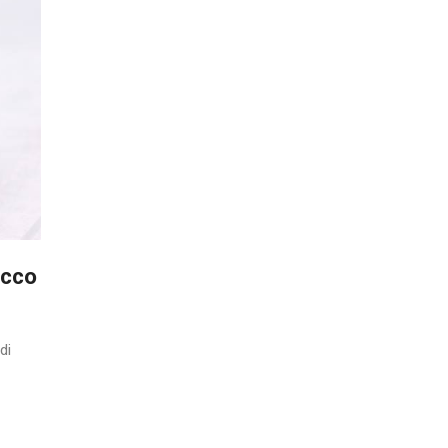
ecco
di