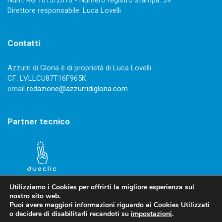
Direttore responsabile: Luca Lovelli
Contatti
Azzurri di Gloria è di proprietà di Luca Lovelli
CF: LVLLCU87T16F965K
email
redazione@azzurridigloria.com
Partner tecnico
Utilizziamo i Cookies per offrirti la migliore esperienza sul
nostro sito web.
Puoi avere maggiori informazioni riguardo ai Cookies Utilizzati
o decidere di disabilitarli recandoti su
impostazioni
.
Privacy Policy
-
Cookies Policy