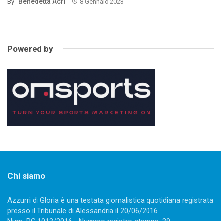
Benedetta Acri
By
8 Gennaio 2023
Powered by
Chi siamo
Azzurri di Gloria è una testata giornalistica quotidiana registrata
presso il Tribunale di Alessandria il 20/06/2016
Num. RG 1013/2016 - Numero registro stampa: 39