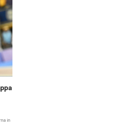
appa
rna in