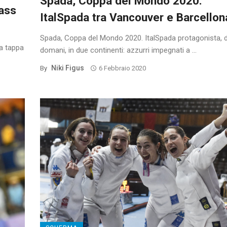
Spada, Coppa del Mondo 2020:
pass
ItalSpada tra Vancouver e Barcellon
Spada, Coppa del Mondo 2020. ItalSpada protagonista, 
a tappa
domani, in due continenti: azzurri impegnati a ...
Niki Figus
By
6 Febbraio 2020