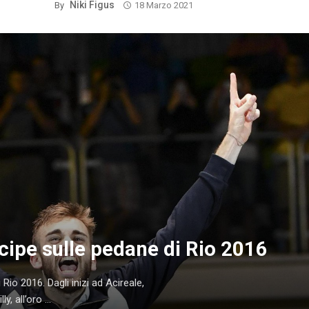
Niki Figus
By
18 Marzo 2021
cipe sulle pedane di Rio 2016
Rio 2016. Dagli inizi ad Acireale,
 all’oro ...