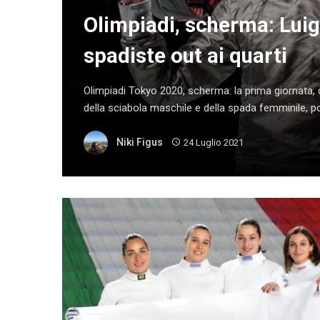
Olimpiadi, scherma: Luig
spadiste out ai quarti
Olimpiadi Tokyo 2020, scherma: la prima giornata, d
della sciabola maschile e della spada femminile, por
Niki Figus
24 Luglio 2021