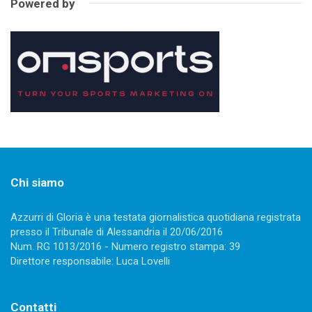
Powered by
Chi siamo
Azzurri di Gloria è una testata giornalistica quotidiana registrata
presso il Tribunale di Alessandria il 20/06/2016
Num. RG 1013/2016 - Numero registro stampa: 39
Direttore responsabile: Luca Lovelli
Contatti