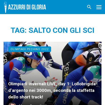
TAG: SALTO CON GLI SCI
OLIMPIADI PECHINO 2022
Olimpiadi invernali LIVE, day 1: Lollobrigida
d’argento nei 3000m, seconda la staffetta
dello short track!