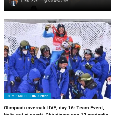
Luca Lovelli
5 Marzo 2022
OLIMPIADI PECHINO 2022
Olimpiadi invernali LIVE, day 16: Team Event,
Italia out ai quarti. Chiudiamo con 17 medaglie