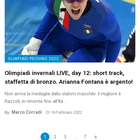
OLIMPIADI PECHINO 2022
Olimpiadi invernali LIVE, day 12: short track,
staffetta di bronzo. Arianna Fontana è argento!
Non arriva la medaglia dallo slalom maschile: il migliore è
Razzoli, in rimonta fino all’8a ...
Marco Corradi
By
16 Febbraio 2022
Posts
1
2
3
...
7