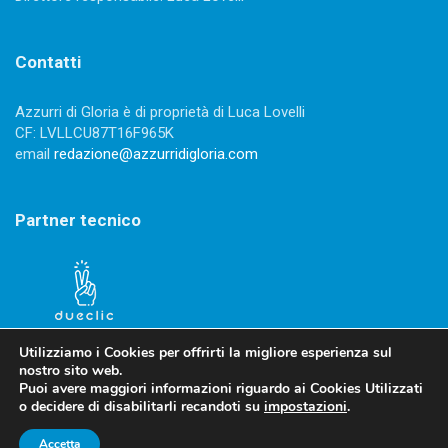
Contatti
Azzurri di Gloria è di proprietà di Luca Lovelli
CF: LVLLCU87T16F965K
email
redazione@azzurridigloria.com
Partner tecnico
Utilizziamo i Cookies per offrirti la migliore esperienza sul
nostro sito web.
Puoi avere maggiori informazioni riguardo ai Cookies Utilizzati
o decidere di disabilitarli recandoti su
impostazioni
.
Privacy Policy
-
Cookies Policy
Accetta