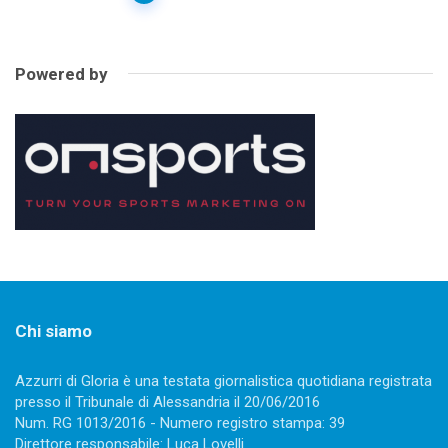
navigation
Powered by
Chi siamo
Azzurri di Gloria è una testata giornalistica quotidiana registrata
presso il Tribunale di Alessandria il 20/06/2016
Num. RG 1013/2016 - Numero registro stampa: 39
Direttore responsabile: Luca Lovelli