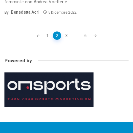
femminile con Andrea Voetter e ...
Benedetta Acri
By
5 Dicembre 2022
Posts
1
2
3
...
6
navigation
Powered by