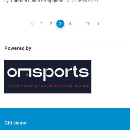
Gabriele Ciccio Stragapede
By
23 Ottobre 2021
Posts
1
2
3
4
...
10
navigation
Powered by
Chi siamo