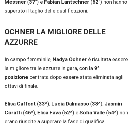
Messner
(
37°
) e
Fabian Lantschner
(
62°
) non hanno
superato il taglio delle qualificazioni.
OCHNER LA MIGLIORE DELLE
AZZURRE
In campo femminile,
Nadya Ochner
è risultata essere
la migliore tra le azzurre in gara, con la
9^
posizione
centrata dopo essere stata eliminata agli
ottavi di finale.
Elisa Caffont
(
33^
),
Lucia Dalmasso
(
38^
),
Jasmin
Coratti
(
46^
),
Elisa Fava
(
52^
) e
Sofia Valle
(
54^
) non
erano riuscite a superare la fase di qualifica.