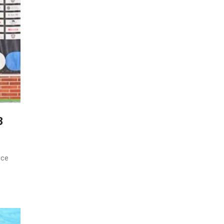
3
sce