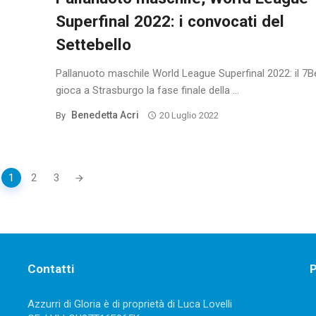
Superfinal 2022: i convocati del
Settebello
Pallanuoto maschile World League Superfinal 2022: il 7B
gioca a Strasburgo la fase finale della ...
Benedetta Acri
By
20 Luglio 2022
1
2
3
Contatti
P
Azzurri di Gloria è di proprietà di Luca Lovelli