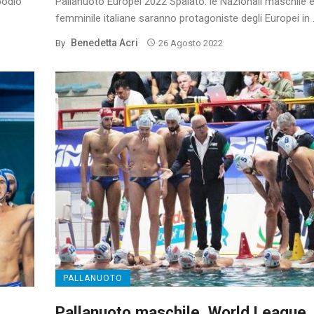
podio
Pallanuoto Europei 2022 Spalato: le Nazionali maschile 
femminile italiane saranno protagoniste degli Europei in .
Benedetta Acri
By
26 Agosto 2022
PALLANUOTO
Pallanuoto maschile, World League