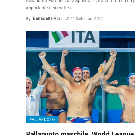
Pallanuoto Europei 2022 Spalato: il 7Rosa torna su un 
importante e si mette al ...
Benedetta Acri
By
11 Settembre 2022
PALLANUOTO
Pallanuoto maschile, World League