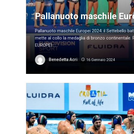
Pallanuoto maschile Euro
Pallanuoto maschile Europei 2024: il Settebello batte
mette al collo la medaglia di bronzo continent
EUROPEI ...
Benedetta Acri
16 Gennaio 2024