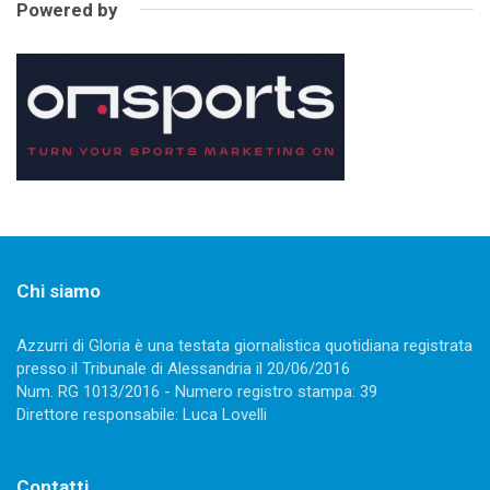
Powered by
Chi siamo
Azzurri di Gloria è una testata giornalistica quotidiana registrata
presso il Tribunale di Alessandria il 20/06/2016
Num. RG 1013/2016 - Numero registro stampa: 39
Direttore responsabile: Luca Lovelli
Contatti