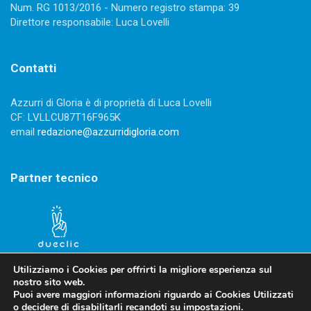
Num. RG 1013/2016 - Numero registro stampa: 39
Direttore responsabile: Luca Lovelli
Contatti
Azzurri di Gloria è di proprietà di Luca Lovelli
CF: LVLLCU87T16F965K
email
redazione@azzurridigloria.com
Partner tecnico
Utilizziamo i Cookies per offrirti la migliore esperienza sul
nostro sito web.
Puoi avere maggiori informazioni riguardo ai Cookies Utilizzati
o decidere di disabilitarli recandoti su
impostazioni
.
Privacy Policy
-
Cookies Policy