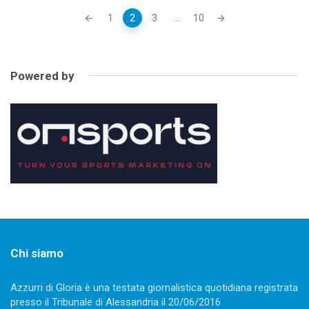
Posts
1
2
3
...
10
navigation
Powered by
Chi siamo
Azzurri di Gloria è una testata giornalistica quotidiana registrata
presso il Tribunale di Alessandria il 20/06/2016