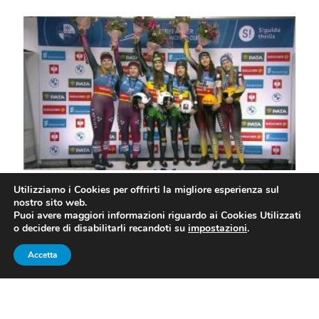
Il doppio femminile Andrea Voetter/Marion Oberhofer oro
Utilizziamo i Cookies per offrirti la migliore esperienza sul
nostro sito web.
europeo 2023
Puoi avere maggiori informazioni riguardo ai Cookies Utilizzati
o decidere di disabilitarli recandoti su
impostazioni
.
SLITTINO EUROPEI 2023: DUE
Accetta
MEDAGLIE PER L’ITALIA