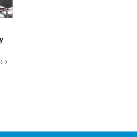
,
ey
 6-0