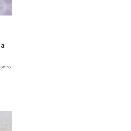
e
 a
contro