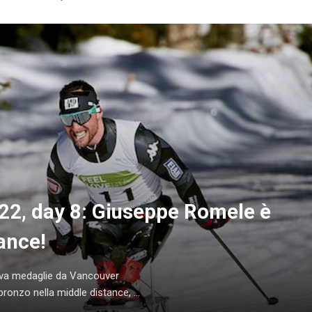
22, day 8: Giuseppe Romele è
ance!
rtava medaglie da Vancouver
onzo nella middle distance, ...