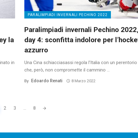
PARALIMPIADI INVERNALI PECHINO 2022
Paralimpiadi invernali Pechino 2022
ey la
day 4: sconfitta indolore per l’hock
azzurro
inato in
Una Cina schiacciasassi regola l’Italia con un perentorio
che, però, non compromette il cammino ...
Edoardo Renati
By
8 Marzo 2022
2
3
...
8