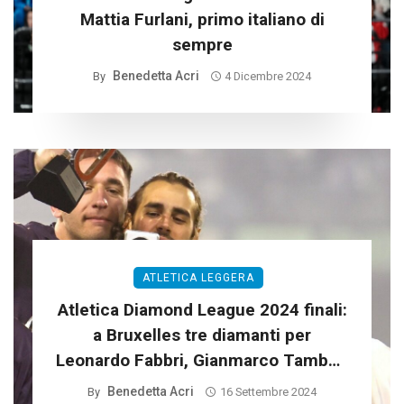
Mattia Furlani, primo italiano di
sempre
Benedetta Acri
By
4 Dicembre 2024
ATLETICA LEGGERA
Atletica Diamond League 2024 finali:
a Bruxelles tre diamanti per
Leonardo Fabbri, Gianmarco Tamberi
e Larissa Iapichino
Benedetta Acri
By
16 Settembre 2024