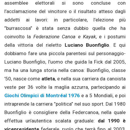
assemblee elettorali si sono concluse con
l’acclamazione del vincitore o il risultato atteso dagli
addetti ai lavori: in particolare, l’elezione più
”burrascosa” è stata senza dubbio quella che ha
coinvolto la
Federazione Canoa e Kayak
, e i postumi
della vittoria del rieletto
Luciano Buonfiglio
. E qui
dobbiamo fare una piccola parentesi sul personaggio-
Luciano Buonfiglio, l’uomo che guida la Fick dal 2005,
ma ha una lunga storia nella canoa: Buonfiglio, classe
’50, nasce come
atleta
, e nella sua carriera da canoista
veste per 36 volte la maglia azzurra, partecipando ai
Giochi Olimpici di Montréal 1976
e a 5 Mondiali, e poi
intraprende la carriera ”politica” nel suo sport. Dal 1980
Buonfiglio è consigliere della Federcanoa, nella quale
effettua un’autentica scalata graduale:
dal 1990 è
vicepresidente
federale, ruolo che terrà fino al 2003,