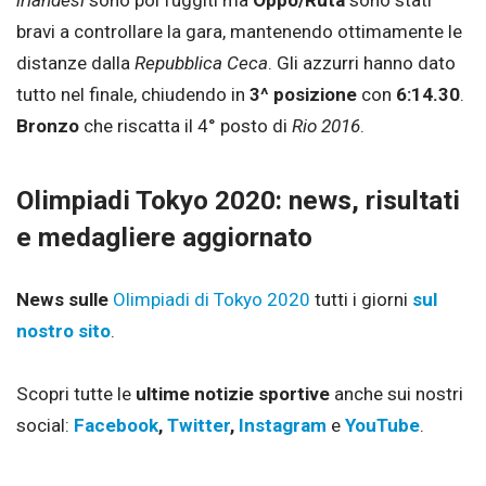
irlandesi
sono poi fuggiti ma
Oppo/Ruta
sono stati
bravi a controllare la gara, mantenendo ottimamente le
distanze dalla
Repubblica Ceca
. Gli azzurri hanno dato
tutto nel finale, chiudendo in
3^ posizione
con
6:14.30
.
Bronzo
che riscatta il 4° posto di
Rio 2016
.
Olimpiadi Tokyo 2020: news, risultati
e medagliere aggiornato
News sulle
Olimpiadi di Tokyo 2020
tutti i giorni
sul
nostro sito
.
Scopri tutte le
ultime notizie sportive
anche sui nostri
social:
Facebook
,
Twitter
,
Instagram
e
YouTube
.