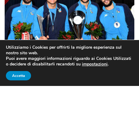
Utilizziamo i Cookies per offrirti la migliore esperienza sul
nostro sito web.
Puoi avere maggiori informazioni riguardo ai Cookies Utilizzati
Enrico Garozzo, Paolo Pizzo, Marco Fichera ed Andrea Santarelli: i
o decidere di disabilitarli recandoti su
impostazioni
.
ragazzi di coach Sandro Cuomo, secondi nella specialità a squadre
Accetta
(fonte: pagina Facebook ufficiale della FIE)
LA SECONDA TAPPA DI COPPA
DEL MONDO DI SPADA
MASCHILE: IL TROFEO
“CARROCCIO”