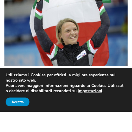
Utilizziamo i Cookies per offrirti la migliore esperienza sul
nostro sito web.
SCI DI FONDO: SORPRESA
Puoi avere maggiori informazioni riguardo ai Cookies Utilizzati
o decidere di disabilitarli recandoti su
impostazioni
.
RASTELLI
Accetta
Può sorridere l’Italia dello sci di fondo. Nello sprint a
tecnica classica delle Olimpiadi Invernali di
PyeongChang 2018 non delude le aspettative
Federico