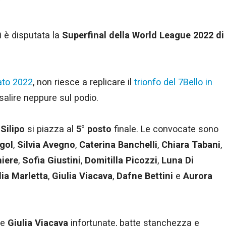
i è disputata la
Superfinal della World League 2022 di
ato 2022
, non riesce a replicare il
trionfo del 7Bello in
salire neppure sul podio.
Silipo
si piazza al
5° posto
finale. Le convocate sono
gol
,
Silvia Avegno
,
Caterina Banchelli
,
Chiara Tabani
,
iere
,
Sofia Giustini
,
Domitilla Picozzi
,
Luna Di
ia Marletta
,
Giulia Viacava
,
Dafne Bettini
e
Aurora
e
Giulia Viacava
infortunate, batte stanchezza e