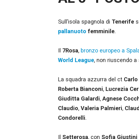
Sull’isola spagnola di
Tenerife
s
pallanuoto
femminile
.
Il
7Rosa
,
bronzo europeo a Spal
World League
, non riuscendo a 
La squadra azzurra del ct
Carlo 
Roberta Bianconi
,
Lucrezia Cer
Giuditta Galardi
,
Agnese Cocch
Claudio
,
Valeria Palmieri
,
Claud
Condorelli
.
Il
Setterosa
, con
Sofia Giustini