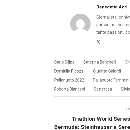
Benedetta Acri
Giornalista, onniv
particolare nel m
tante passioni, co
Twitter
Carlo Silipo
Caterina Banchelli
Ch
Domitilla Picozzi
Giuditta Galardi
Pallanuoto 2022
Pallanuoto Femmini
Roberta Bianconi
Setterosa
Silv
P
Triathlon World Serie
Bermuda: Steinhauser e Sere