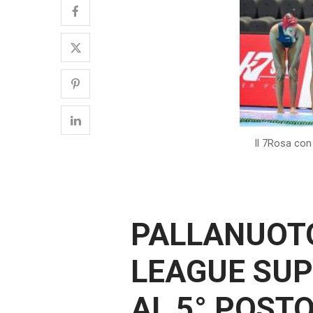
Il 7Rosa con 
PALLANUOT
LEAGUE SUPE
AL 5° POST