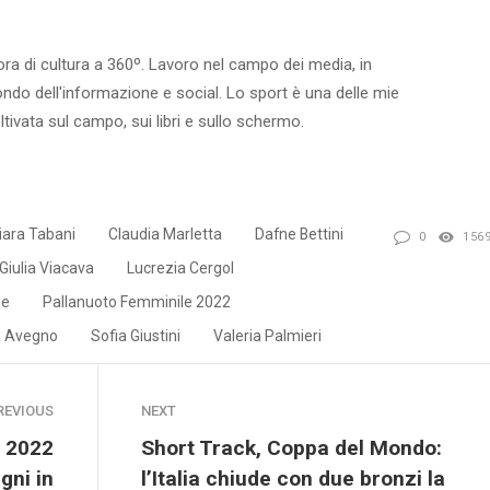
ora di cultura a 360º. Lavoro nel campo dei media, in
ondo dell'informazione e social. Lo sport è una delle mie
ltivata sul campo, sui libri e sullo schermo.
iara Tabani
Claudia Marletta
Dafne Bettini
0
156
Giulia Viacava
Lucrezia Cergol
le
Pallanuoto Femminile 2022
ia Avegno
Sofia Giustini
Valeria Palmieri
REVIOUS
NEXT
s 2022
Short Track, Coppa del Mondo:
gni in
l’Italia chiude con due bronzi la