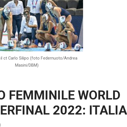
il ct Carlo Silipo (foto Federnuoto/Andrea
Masini/DBM)
O FEMMINILE WORLD
RFINAL 2022: ITALIA
O