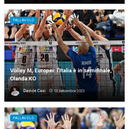
PALLAVOLO
Volley M, Europei: l’Italia è in semifinale,
Olanda KO
Davide Casi
13 Settembre 2023
PALLAVOLO