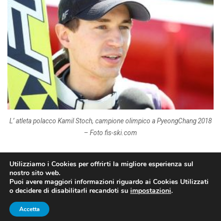
L’ atleta polacco Kamil Stoch, campione olimpico a PyeongChang 2018
– Foto fis-ski.com
Abbiamo assistito a una giornata storica ieri a
Utilizziamo i Cookies per offrirti la migliore esperienza sul
Vikersund
(Norvegia), dove
Kamil Stoch
ha
nostro sito web.
Puoi avere maggiori informazioni riguardo ai Cookies Utilizzati
conquistato matematicamente la
seconda Coppa del
o decidere di disabilitarli recandoti su
impostazioni
.
Mondo in carriera
.
Accetta