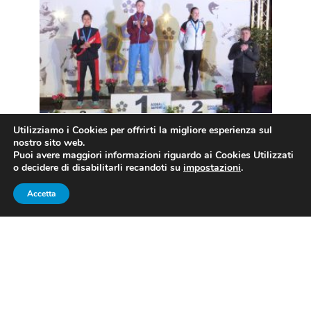
Utilizziamo i Cookies per offrirti la migliore esperienza sul
nostro sito web.
Il podio femminile dei Campionati italiani open 2018
Puoi avere maggiori informazioni riguardo ai Cookies Utilizzati
o decidere di disabilitarli recandoti su
impostazioni
.
senior (foto FIPM)
Accetta
PENTATHLON CAMPIONATI
ITALIANI OPEN 2018: LA
COMPETIZIONE FEMMINILE
Nella Capitale nel weekend del 17 e 18 marzo si sono