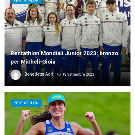
PENTATHLON
Pentathlon Mondiali Junior 2023: bronzo
per Micheli-Gioia
Benedetta Acri
18 Settembre 2023
PENTATHLON