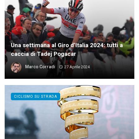
Una settimana al Giro d’Italia 2024: tutti a
caccia di Tadej Pogacar
Marco Corradi
27 Aprile 2024
CICLISMO SU STRADA