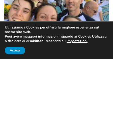
Utilizziamo i Cookies per offrirti la migliore esperienza sul
nostro sito web.
Puoi avere maggiori informazioni riguardo ai Cookies Utilizzati
o decidere di disabilitarli recandoti su
impostazioni
.
Accetta
La squadra femminile oro con Maria Beatrice Mercuri, Alice Rinaudo e
Elena Micheli, anche argento individuale (foto FIPM)
PENTATHLON MONDIALI YOUTH
A 2017: LA GARA FEMMINILE
RISERVA DUE MEDAGLIE ALLE
AZZURRE