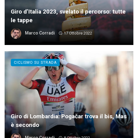
Giro d’Italia 2023, svelato il percorso: tutte
le tappe
Marco Corradi
17 Ottobre 2022
CICLISMO SU STRADA
Giro di Lombardia: Pogačar trova il bis, Mas
è secondo
Marco Corradi
8 Ottobre 2022