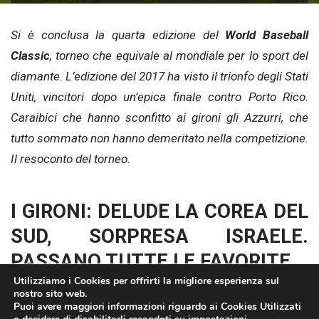
Si è conclusa la quarta edizione del
World Baseball
Classic
, torneo che equivale al mondiale per lo sport del
diamante. L’edizione del 2017 ha visto il trionfo degli Stati
Uniti, vincitori dopo un’epica finale contro Porto Rico.
Caraibici che hanno sconfitto ai gironi gli Azzurri, che
tutto sommato non hanno demeritato nella competizione.
Il resoconto del torneo.
I GIRONI: DELUDE LA COREA DEL
SUD, SORPRESA ISRAELE.
PASSANO TUTTE LE FAVORITE.
Utilizziamo i Cookies per offrirti la migliore esperienza sul
nostro sito web.
Il WBC parte subito con una sorpresa: Israele imbattuto
Puoi avere maggiori informazioni riguardo ai Cookies Utilizzati