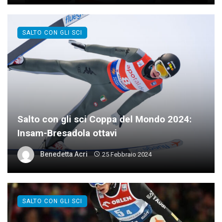
SALTO CON GLI SCI
Salto con gli sci Coppa del Mondo 2024:
Insam-Bresadola ottavi
Benedetta Acri
25 Febbraio 2024
SALTO CON GLI SCI