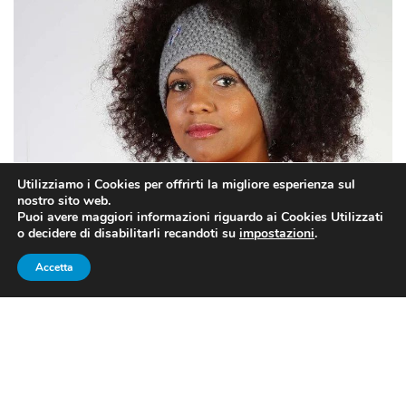
Utilizziamo i Cookies per offrirti la migliore esperienza sul
nostro sito web.
Puoi avere maggiori informazioni riguardo ai Cookies Utilizzati
Valentina Margaglio (foto FISI)
o decidere di disabilitarli recandoti su
impostazioni
.
Accetta
SKELETON COPPA DEL MONDO
2019 LAKE PLACID: MARGAGLIO
AL 25° POSTO
Inizia la stagione di
Coppa del mondo 2019/2020 di