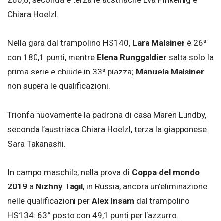
280,8, seconda e terza le austriache Eva Pinkelnig e
Chiara Hoelzl.
Nella gara dal trampolino HS140,
Lara Malsiner
è 26ª
con 180,1 punti, mentre
Elena Runggaldier
salta solo la
prima serie e chiude in 33ª piazza;
Manuela Malsiner
non supera le qualificazioni.
Trionfa nuovamente la padrona di casa Maren Lundby,
seconda l’austriaca Chiara Hoelzl, terza la giapponese
Sara Takanashi.
In campo maschile, nella prova di
Coppa del mondo
2019
a
Nizhny Tagil
, in Russia, ancora un’eliminazione
nelle qualificazioni per
Alex Insam
dal trampolino
HS134: 63° posto con 49,1 punti per l’azzurro.