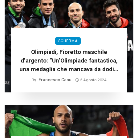
SCHERMA
Olimpiadi, Fioretto maschile
d’argento: “Un’Olimpiade fantastica,
una medaglia che mancava da dodici
anni”
Francesco Canu
By
5 Agosto 2024