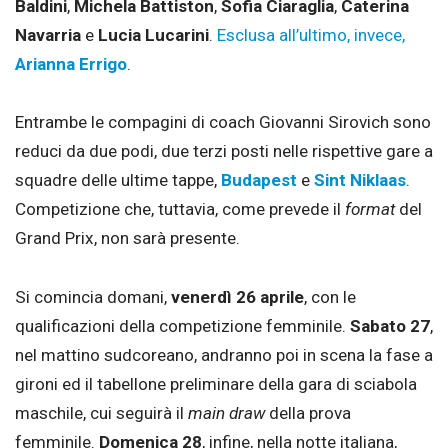
Baldini
,
Michela Battiston
,
Sofia Ciaraglia
,
Caterina
Navarria
e
Lucia Lucarini
.
Esclusa all’ultimo, invece,
Arianna Errigo
.
Entrambe le compagini di coach Giovanni Sirovich sono
reduci da due podi, due terzi posti nelle rispettive gare a
squadre delle ultime tappe,
Budapest
e
Sint Niklaas
.
Competizione che, tuttavia, come prevede il
format
del
Grand Prix, non sarà presente.
Si comincia domani,
venerdì 26 aprile
, con le
qualificazioni della competizione femminile.
Sabato 27
,
nel mattino sudcoreano, andranno poi in scena la fase a
gironi ed il tabellone preliminare della gara di sciabola
maschile, cui seguirà il
main draw
della prova
femminile.
Domenica 28
, infine, nella notte italiana,