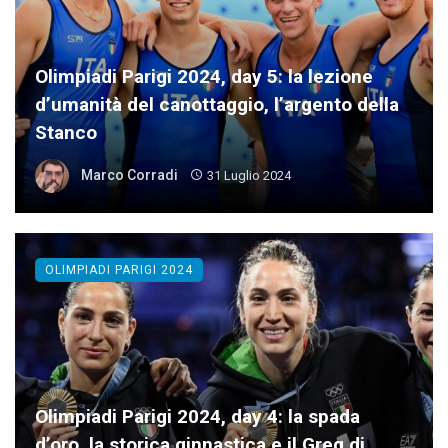
Olimpiadi Parigi 2024, day 5: la lezione
d’umanità del canottaggio, l’argento della
Stanco
Marco Corradi
31 Luglio 2024
OLIMPIADI PARIGI 2024
Olimpiadi Parigi 2024, day 4: la spada
d’oro, la storica ginnastica e il Greg di