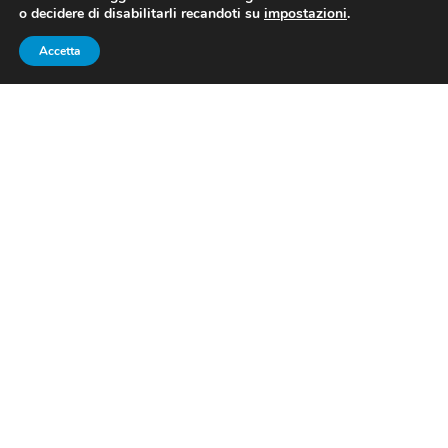
o decidere di disabilitarli recandoti su
impostazioni
.
Accetta
Polonara (Dinamo Sassari) esulta per la vittoria nell’andata
della finale di Europe Cup (fonte:pagina facebook Dinamo
Sassari).
Decisive due bombe di McGee e
Spissu
L’avvio di gara è equilibrato, ma improvvisamente
Wurzburg con due bombe di Wells e Cooks e due