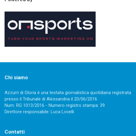
Chi siamo
Azzurri di Gloria è una testata giornalistica quotidiana registrata
presso il Tribunale di Alessandria il 20/06/2016
Num. RG 1013/2016 - Numero registro stampa: 39
Direttore responsabile: Luca Lovelli
Contatti