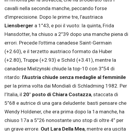
cavalli nella seconda manche, peccando forse
d’imprecisione. Dopo le prime tre, l’austriaca
Liensberger
a 1”43, e poi il vuoto: la quinta, Frida
Hansdotter, ha chiuso a 2”39 dopo una manche piena di
errori. Precede l’ottima canadese Saint-Germain
(+2.60), e il terzetto austriaco formato da Huber
(+2.80), Truppe (+2.93) e Schild (+3.41), mentre la
canadese Mielzynski chiude la top-10 con 3”54 di
ritardo:
l’Austria chiude senza medaglie al femminile
per la prima volta dai Mondiali di Schladming 1982. Per
l’Italia, il
20° posto di Chiara Costazza
, staccata di
5”68 e autrice di una gara deludente: basti pensare che
Wendy Holdener, che era prima dopo la 1a manche, ha
chiuso 17a a 5”26 nonostante uno stop di oltre 4” per
un grave errore.
Out Lara Della Mea
, mentre era uscita