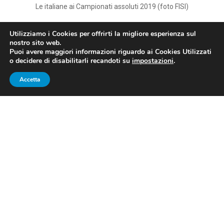
Le italiane ai Campionati assoluti 2019 (foto FISI)
Utilizziamo i Cookies per offrirti la migliore esperienza sul
SKELETON ASSOLUTI 2019:
nostro sito web.
Puoi avere maggiori informazioni riguardo ai Cookies Utilizzati
MARGAGLIO E BAGNIS SUL
o decidere di disabilitarli recandoti su
impostazioni
.
TETTO D’ITALIA
Accetta
A
Igls
, in Austria, sono andati in scena i
Campionati
italiani assoluti 2019 di
skeleton
.
Nella competizione femminile,
Valentina Margaglio
si
impone per la quarta volta consecutiva con il tempo di
1’50″66, battendo
Alessia Crippa
di 1″00 ed
Elena
Scarpellini
di 1″03.
Quarto posto per
Alessandra Fumagalli
, ritirata
Sofie