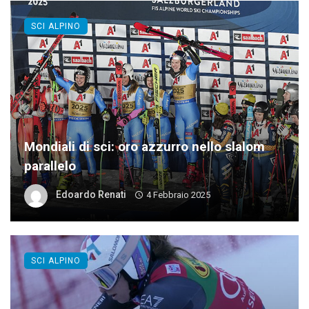
SCI ALPINO
Mondiali di sci: oro azzurro nello slalom
parallelo
Edoardo Renati
4 Febbraio 2025
SCI ALPINO