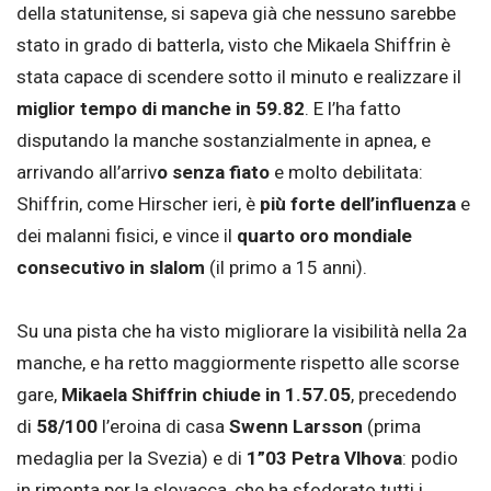
della statunitense, si sapeva già che nessuno sarebbe
stato in grado di batterla, visto che Mikaela Shiffrin è
stata capace di scendere sotto il minuto e realizzare il
miglior tempo di manche in 59.82
. E l’ha fatto
disputando la manche sostanzialmente in apnea, e
arrivando all’arriv
o senza fiato
e molto debilitata:
Shiffrin, come Hirscher ieri, è
più forte dell’influenza
e
dei malanni fisici, e vince il
quarto oro mondiale
consecutivo in slalom
(il primo a 15 anni).
Su una pista che ha visto migliorare la visibilità nella 2a
manche, e ha retto maggiormente rispetto alle scorse
gare,
Mikaela Shiffrin chiude in 1.57.05
, precedendo
di
58/100
l’eroina di casa
Swenn Larsson
(prima
medaglia per la Svezia) e di
1”03 Petra Vlhova
: podio
in rimonta per la slovacca, che ha sfoderato tutti i