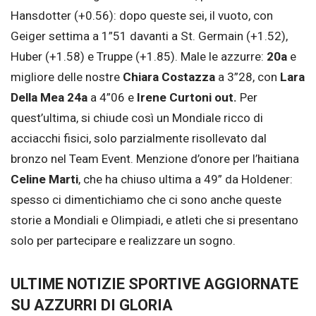
Hansdotter (+0.56): dopo queste sei, il vuoto, con
Geiger settima a 1”51 davanti a St. Germain (+1.52),
Huber (+1.58) e Truppe (+1.85). Male le azzurre:
20a
e
migliore delle nostre
Chiara Costazza
a 3”28, con
Lara
Della Mea 24a
a 4”06 e
Irene Curtoni out.
Per
quest’ultima, si chiude così un Mondiale ricco di
acciacchi fisici, solo parzialmente risollevato dal
bronzo nel Team Event. Menzione d’onore per l’haitiana
Celine Marti
, che ha chiuso ultima a 49” da Holdener:
spesso ci dimentichiamo che ci sono anche queste
storie a Mondiali e Olimpiadi, e atleti che si presentano
solo per partecipare e realizzare un sogno.
ULTIME NOTIZIE SPORTIVE AGGIORNATE
SU AZZURRI DI GLORIA