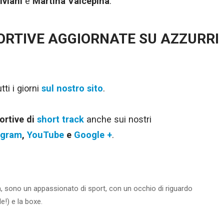
iviani
e
Martina Valcepina
.
PORTIVE AGGIORNATE SU AZZURRI
ti i giorni
sul nostro sito
.
ortive di
short track
anche sui nostri
agram
,
YouTube
e
Google +
.
ba, sono un appassionato di sport, con un occhio di riguardo
le!) e la boxe.