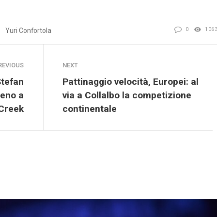
0
106
Yuri Confortola
REVIOUS
NEXT
Stefan
Pattinaggio velocità, Europei: al
geno a
via a Collalbo la competizione
Creek
continentale