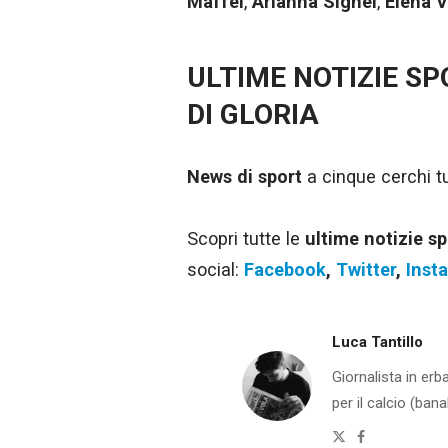
Maffei
,
Arianna Sighel
,
Elena V
ULTIME NOTIZIE S
DI GLORIA
News di sport
a cinque cerchi tut
Scopri tutte le
ultime notizie sp
social:
Facebook
,
Twitter
,
Inst
Luca Tantillo
Giornalista in er
per il calcio (bana
Twitter
Facebook