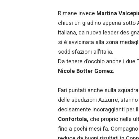
Rimane invece
Martina Valcepi
chiusi un gradino appena sotto A
italiana, da nuova leader desig
si è avvicinata alla zona medagl
soddisfazioni all’Italia.
Da tenere d’occhio anche i due “
Nicole Botter Gomez
.
Fari puntati anche sulla squadr
delle spedizioni Azzurre, stanno 
decisamente incoraggianti per il
Confortola,
che proprio nelle ul
fino a pochi mesi fa. Compagno 
reduce da buoni risultati in Copp