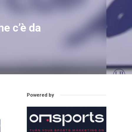
he c’è da
Powered by